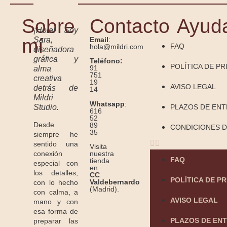
Sobre
Contacto
Ayud
¡Hola! Soy
mí
Sara,
Email
:
FAQ
hola@mildri.com
diseñadora
gráfica y
Teléfono:
POLÍTICA DE PR
91
alma
751
creativa
19
AVISO LEGAL
detrás de
14
Mildri
Whatsapp
:
Studio.
PLAZOS DE EN
616
52
Desde
89
CONDICIONES D
35
siempre he
sentido una
Visita
conexión
nuestra
FAQ
tienda
especial con
en
los detalles,
CC
POLÍTICA DE P
Valdebernardo
con lo hecho
(Madrid).
con calma, a
AVISO LEGAL
mano y con
esa forma de
PLAZOS DE EN
preparar las