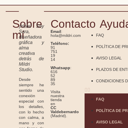
Sobre
Contacto
Ayud
¡Hola! Soy
mí
Sara,
Email
:
FAQ
hola@mildri.com
diseñadora
gráfica y
Teléfono:
POLÍTICA DE PR
91
alma
751
creativa
19
AVISO LEGAL
detrás de
14
Mildri
Whatsapp
:
Studio.
PLAZOS DE EN
616
52
Desde
89
CONDICIONES D
35
siempre he
sentido una
Visita
conexión
nuestra
FAQ
tienda
especial con
en
los detalles,
CC
POLÍTICA DE P
Valdebernardo
con lo hecho
(Madrid).
con calma, a
AVISO LEGAL
mano y con