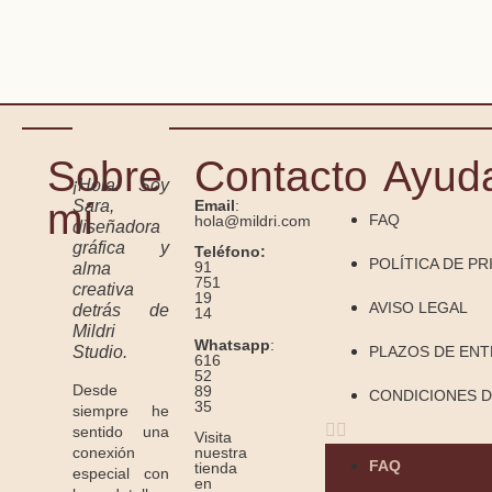
Sobre
Contacto
Ayud
¡Hola! Soy
mí
Sara,
Email
:
FAQ
hola@mildri.com
diseñadora
gráfica y
Teléfono:
POLÍTICA DE PR
91
alma
751
creativa
19
AVISO LEGAL
detrás de
14
Mildri
Whatsapp
:
Studio.
PLAZOS DE EN
616
52
Desde
89
CONDICIONES D
35
siempre he
sentido una
Visita
conexión
nuestra
FAQ
tienda
especial con
en