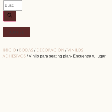
0,00
€
0
Inicio
Bodas
Decoración
Vinilos
/
/
/
adhesivos
/ Vinilo para seating plan- Encuentra tu lugar