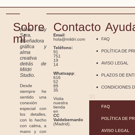
Sobre
Contacto
Ayud
¡Hola! Soy
mí
Sara,
Email
:
FAQ
hola@mildri.com
diseñadora
gráfica y
Teléfono:
POLÍTICA DE PR
91
alma
751
creativa
19
AVISO LEGAL
detrás de
14
Mildri
Whatsapp
:
Studio.
PLAZOS DE EN
616
52
Desde
89
CONDICIONES D
35
siempre he
sentido una
Visita
conexión
nuestra
FAQ
tienda
especial con
en
los detalles,
CC
POLÍTICA DE P
Valdebernardo
con lo hecho
(Madrid).
con calma, a
AVISO LEGAL
mano y con