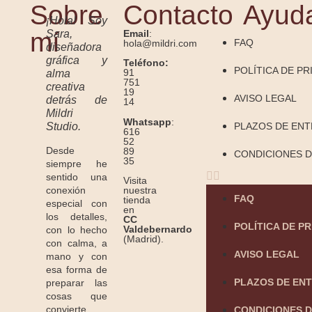
Sobre
Contacto
Ayud
¡Hola! Soy
mí
Sara,
Email
:
FAQ
hola@mildri.com
diseñadora
gráfica y
Teléfono:
POLÍTICA DE PR
91
alma
751
creativa
19
AVISO LEGAL
detrás de
14
Mildri
Whatsapp
:
Studio.
PLAZOS DE EN
616
52
Desde
89
CONDICIONES D
35
siempre he
sentido una
Visita
conexión
nuestra
FAQ
tienda
especial con
en
los detalles,
CC
POLÍTICA DE P
Valdebernardo
con lo hecho
(Madrid).
con calma, a
AVISO LEGAL
mano y con
esa forma de
PLAZOS DE EN
preparar las
cosas que
convierte
CONDICIONES D