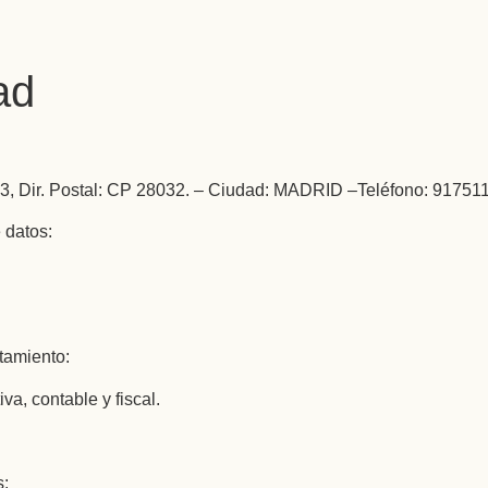
ad
Dir. Postal: CP 28032. – Ciudad: MADRID –Teléfono: 9175119
 datos:
atamiento:
va, contable y fiscal.
s: