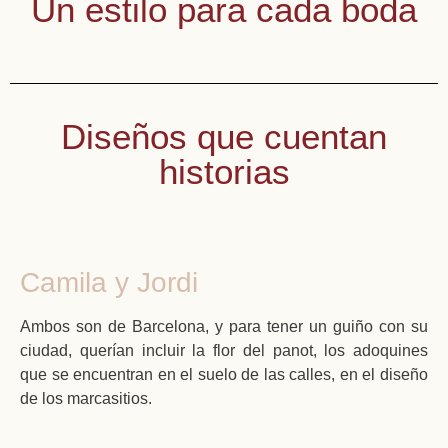
Un estilo para cada boda
JUST MARRIED
PROVENZA
TALAVERA
BIARRITZ
CHEERS
TRAVEL
ITALIAN
AMALFI
PLAYA
VICHY
OLIVO
SURF
Diseños que cuentan
historias
Camila y Jordi
Ambos son de Barcelona, y para tener un guiño con su
ciudad, querían incluir la flor del panot, los adoquines
que se encuentran en el suelo de las calles, en el diseño
de los marcasitios.