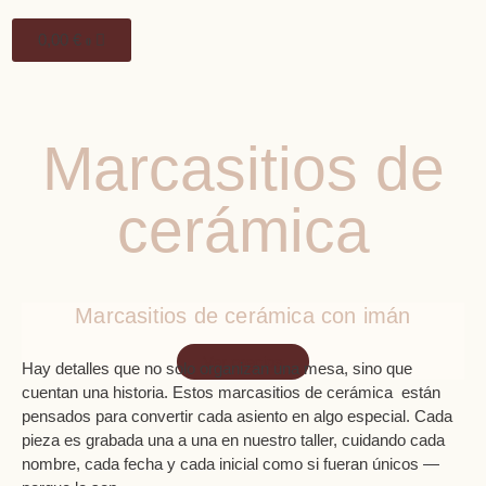
0,00
€
0
Marcasitios de
cerámica
Marcasitios de cerámica con imán
Ver precios
Hay detalles que no solo organizan una mesa, sino que
cuentan una historia. Estos marcasitios de cerámica están
pensados para convertir cada asiento en algo especial. Cada
pieza es grabada una a una en nuestro taller, cuidando cada
nombre, cada fecha y cada inicial como si fueran únicos —