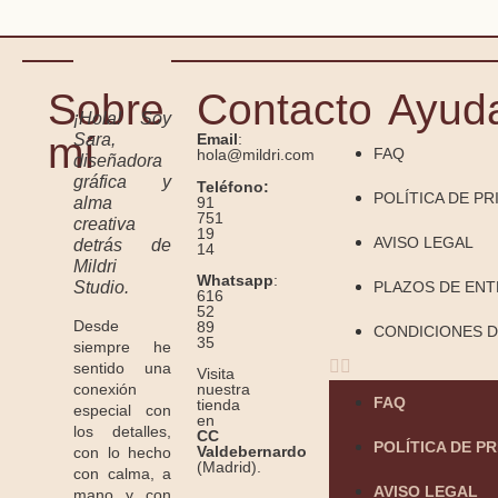
Sobre
Contacto
Ayud
¡Hola! Soy
mí
Sara,
Email
:
FAQ
hola@mildri.com
diseñadora
gráfica y
Teléfono:
POLÍTICA DE PR
91
alma
751
creativa
19
AVISO LEGAL
detrás de
14
Mildri
Whatsapp
:
Studio.
PLAZOS DE EN
616
52
Desde
89
CONDICIONES D
35
siempre he
sentido una
Visita
conexión
nuestra
FAQ
tienda
especial con
en
los detalles,
CC
POLÍTICA DE P
Valdebernardo
con lo hecho
(Madrid).
con calma, a
AVISO LEGAL
mano y con