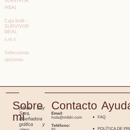
Caja kraft –
SURVIVOR
MEAL
4,95
€
Seleccionar
opciones
Sobre
Contacto
Ayud
¡Hola! Soy
mí
Sara,
Email
:
FAQ
hola@mildri.com
diseñadora
gráfica y
Teléfono:
POLÍTICA DE PR
91
alma