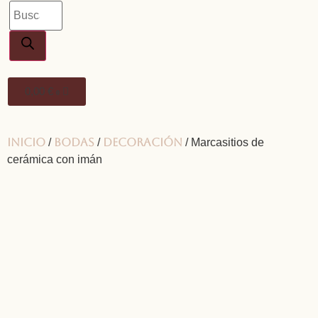
0,00
€
0
Inicio
Bodas
Decoración
/
/
/ Marcasitios de
cerámica con imán