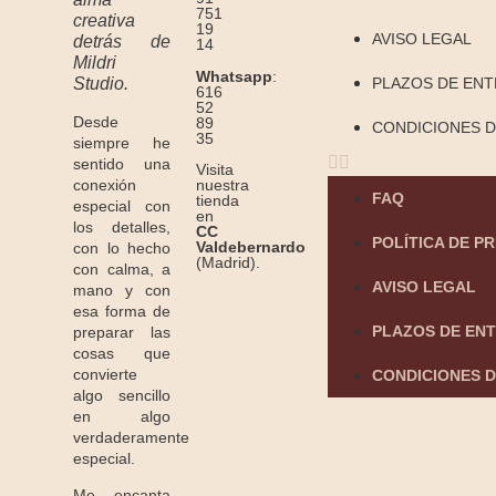
751
creativa
19
AVISO LEGAL
detrás de
14
Mildri
Whatsapp
:
Studio.
PLAZOS DE EN
616
52
Desde
89
CONDICIONES D
35
siempre he
sentido una
Visita
conexión
nuestra
FAQ
tienda
especial con
en
los detalles,
CC
POLÍTICA DE P
Valdebernardo
con lo hecho
(Madrid).
con calma, a
AVISO LEGAL
mano y con
esa forma de
PLAZOS DE EN
preparar las
cosas que
convierte
CONDICIONES D
algo sencillo
en algo
verdaderamente
especial.
Me encanta