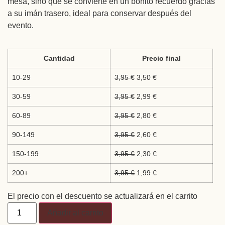
mesa, sino que se convierte en un bonito recuerdo gracias
a su imán trasero, ideal para conservar después del
evento.
Cantidad
Precio final
10-29
3,95
€
3,50
€
30-59
3,95
€
2,99
€
60-89
3,95
€
2,80
€
90-149
3,95
€
2,60
€
150-199
3,95
€
2,30
€
200+
3,95
€
1,99
€
El precio con el descuento se actualizará en el carrito
Añadir al carrito