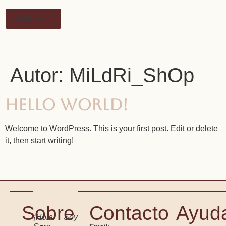
0,00
€
0
Autor:
MiLdRi_ShOp
Hello world!
Welcome to WordPress. This is your first post. Edit or delete
it, then start writing!
Sobre
Contacto
Ayud
¡Hola! Soy