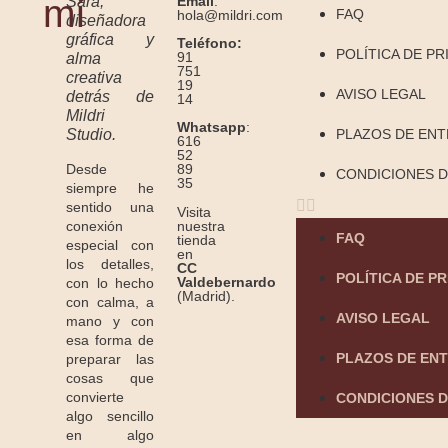
mí
Sara,
Email
:
FAQ
hola@mildri.com
diseñadora
gráfica y
Teléfono:
POLÍTICA DE PR
91
alma
751
creativa
19
AVISO LEGAL
detrás de
14
Mildri
Whatsapp
:
Studio.
PLAZOS DE EN
616
52
Desde
89
CONDICIONES D
35
siempre he
sentido una
Visita
conexión
nuestra
FAQ
tienda
especial con
en
los detalles,
CC
POLÍTICA DE P
Valdebernardo
con lo hecho
(Madrid).
con calma, a
AVISO LEGAL
mano y con
esa forma de
PLAZOS DE EN
preparar las
cosas que
convierte
CONDICIONES D
algo sencillo
en algo