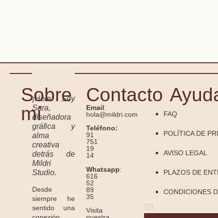
Sobre
Contacto
Ayud
¡Hola! Soy
mí
Sara,
Email
:
FAQ
hola@mildri.com
diseñadora
gráfica y
Teléfono:
POLÍTICA DE PR
91
alma
751
creativa
19
AVISO LEGAL
detrás de
14
Mildri
Whatsapp
:
Studio.
PLAZOS DE EN
616
52
Desde
89
CONDICIONES D
35
siempre he
sentido una
Visita
conexión
nuestra