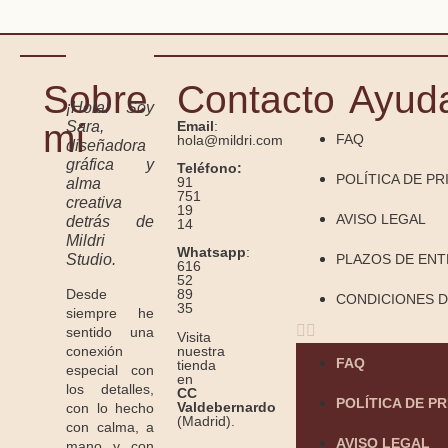
Sobre
Contacto
Ayud
¡Hola! Soy
mí
Sara,
Email
:
FAQ
hola@mildri.com
diseñadora
gráfica y
Teléfono:
POLÍTICA DE PR
91
alma
751
creativa
19
AVISO LEGAL
detrás de
14
Mildri
Whatsapp
:
Studio.
PLAZOS DE EN
616
52
Desde
89
CONDICIONES D
35
siempre he
sentido una
Visita
conexión
nuestra
FAQ
tienda
especial con
en
los detalles,
CC
POLÍTICA DE P
Valdebernardo
con lo hecho
(Madrid).
con calma, a
AVISO LEGAL
mano y con