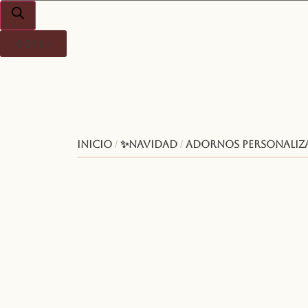
0,00
€
0
Inicio
/
✨Navidad
/
Adornos personaliz