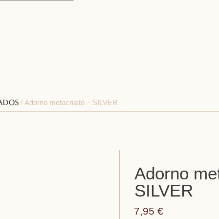
ados
/ Adorno metacrilato – SILVER
Adorno met
SILVER
7,95
€