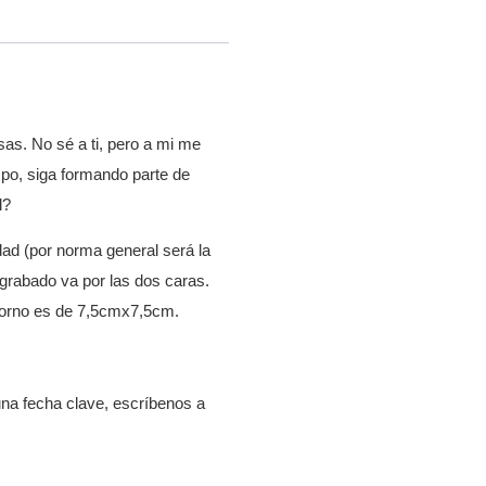
as. No sé a ti, pero a mi me
mpo, siga formando parte de
l?
ad (por norma general será la
 grabado va por las dos caras.
adorno es de 7,5cmx7,5cm.
una fecha clave, escríbenos a