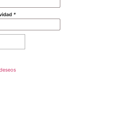
avidad
*
carrito
e deseos