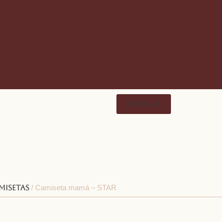
0,00
€
0
misetas
/ Camiseta mamá – STAR