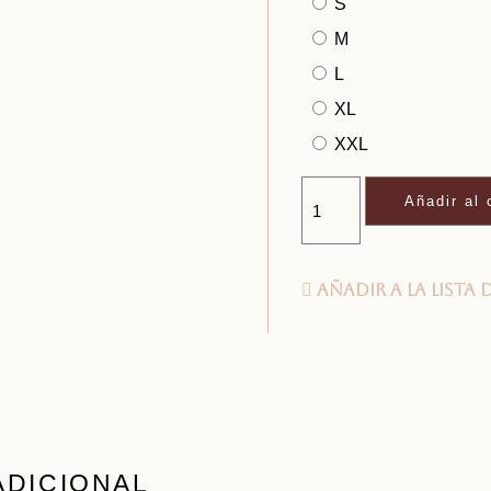
S
M
L
XL
XXL
Añadir al 
Añadir a la lista 
ADICIONAL