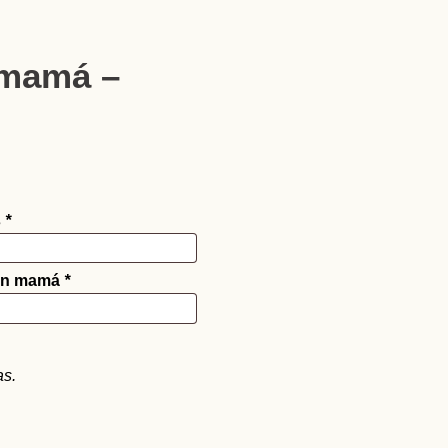
 mamá –
s
*
 en mamá
*
as.