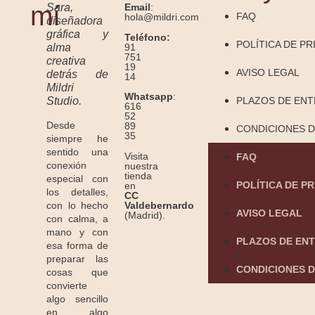
mí
Sara,
Email
:
FAQ
hola@mildri.com
diseñadora
gráfica y
Teléfono:
POLÍTICA DE PR
91
alma
751
creativa
19
AVISO LEGAL
detrás de
14
Mildri
Whatsapp
:
Studio.
PLAZOS DE EN
616
52
Desde
89
CONDICIONES D
35
siempre he
sentido una
Visita
FAQ
conexión
nuestra
tienda
especial con
POLÍTICA DE P
en
los detalles,
CC
Valdebernardo
con lo hecho
AVISO LEGAL
(Madrid).
con calma, a
mano y con
PLAZOS DE EN
esa forma de
preparar las
CONDICIONES D
cosas que
convierte
algo sencillo
en algo