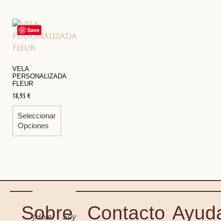
Save
VELA
PERSONALIZADA
FLEUR
18,95
€
Seleccionar
Opciones
Sobre
Contacto
Ayud
¡Hola! Soy