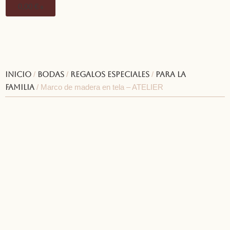
0,00
€
0
Inicio
/
Bodas
/
Regalos especiales
/
Para la
familia
/ Marco de madera en tela – ATELIER