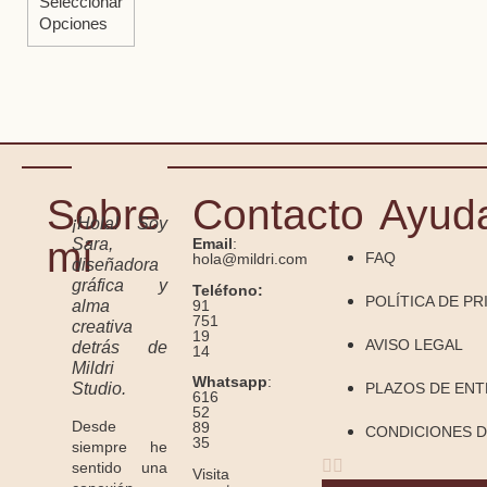
Seleccionar
Opciones
Sobre
Contacto
Ayud
¡Hola! Soy
mí
Sara,
Email
:
FAQ
hola@mildri.com
diseñadora
gráfica y
Teléfono:
POLÍTICA DE PR
91
alma
751
creativa
19
AVISO LEGAL
detrás de
14
Mildri
Whatsapp
:
Studio.
PLAZOS DE EN
616
52
Desde
89
CONDICIONES D
35
siempre he
sentido una
Visita