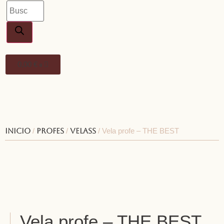
0,00
€
0
Inicio
/
Profes
/
Velass
/ Vela profe – THE BEST
Vela profe – THE BEST