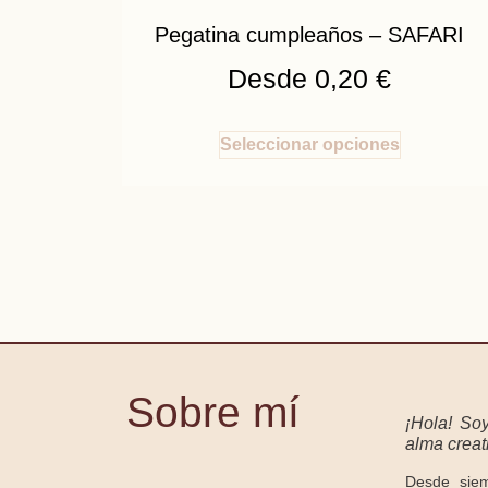
Pegatina cumpleaños – SAFARI
Desde
0,20
€
Seleccionar opciones
Sobre mí
¡Hola! So
alma creati
Desde sie