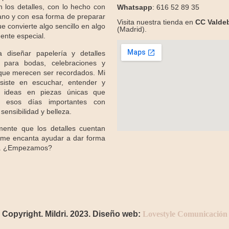
n los detalles, con lo hecho con
Whatsapp
: 616 52 89 35
no y con esa forma de preparar
Visita nuestra tienda en
CC Valde
e convierte algo sencillo en algo
(Madrid).
ente especial.
 diseñar papelería y detalles
s para bodas, celebraciones y
ue merecen ser recordados. Mi
nsiste en escuchar, entender y
r ideas en piezas únicas que
 esos días importantes con
sensibilidad y belleza.
mente que los detalles cuentan
Y me encanta ayudar a dar forma
ra. ¿Empezamos?
Copyright. Mildri. 2023. Diseño web:
Lovestyle Comunicación