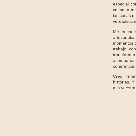
especial co
calma, a ma
las cosas qu
verdaderam
Me encanta
artesanale
momentos q
trabajo co
transforma
acompañen
coherencia, 
Creo firme
historias. 
a la vuest