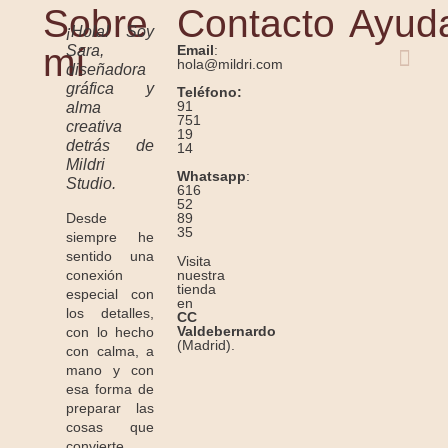
Sobre
Contacto
Ayud
¡Hola! Soy
mí
Sara,
Email
:
hola@mildri.com
diseñadora
gráfica y
Teléfono:
91
alma
751
creativa
19
detrás de
14
Mildri
Whatsapp
:
Studio.
616
52
Desde
89
35
siempre he
sentido una
Visita
conexión
nuestra
tienda
especial con
en
los detalles,
CC
Valdebernardo
con lo hecho
(Madrid).
con calma, a
mano y con
esa forma de
preparar las
cosas que
convierte