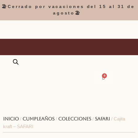
🏖️Cerrado por vacaciones del 15 al 31 de
agosto🏖️
0
Inicio
/
Cumpleaños
/
Colecciones
/
Safari
/ Cajita
kraft – SAFARI