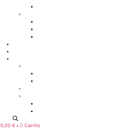
Seating plan
Detalles para invitados
Marcasitios de cerámica
Posavasos de cerámica
Regalos especiales
Comuniones
Bautizos
Deco/Hogar
Marcos de fotos
Marco ONDAS
Marco GLASS
Tazas y botellas
Peques
Bodys y camisetas
Natalicios
0,00
€
Carrito
0