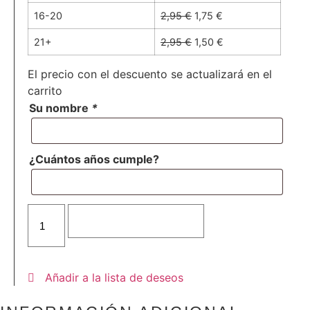
16-20
2,95
€
1,75
€
21+
2,95
€
1,50
€
El precio con el descuento se actualizará en el
carrito
Su nombre
*
¿Cuántos años cumple?
Cajita
kraft
Añadir al carrito
-
UNICORN
cantidad
Añadir a la lista de deseos