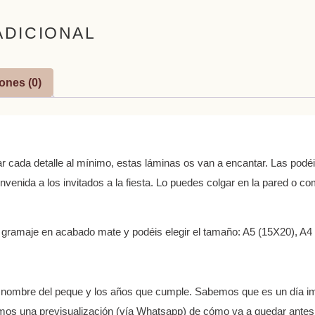
ADICIONAL
ones (0)
ar cada detalle al mínimo, estas láminas os van a encantar. Las podé
envenida a los invitados a la fiesta. Lo puedes colgar en la pared o c
 gramaje en acabado mate y podéis elegir el tamaño: A5 (15X20), A4
l nombre del peque y los años que cumple. Sabemos que es un día im
remos una previsualización (vía Whatsapp) de cómo va a quedar ante