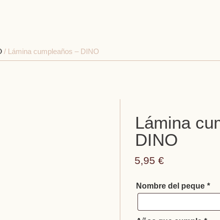
o
/ Lámina cumpleaños – DINO
Lámina cu
DINO
5,95
€
Nombre del peque
*