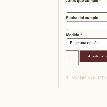
Años que cumple
*
Fecha del cumple
Medida
*
Añadir al 
Añadir a la lista