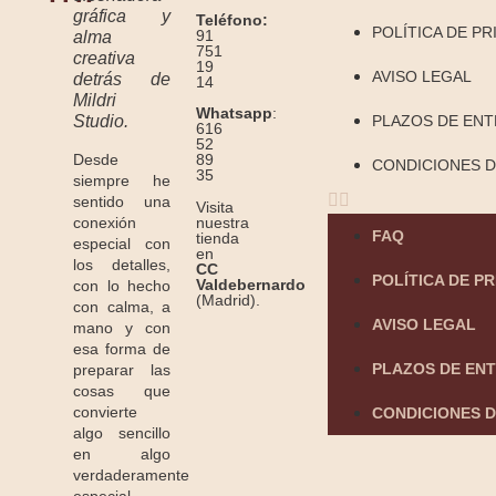
gráfica y
Teléfono:
POLÍTICA DE PR
91
alma
751
creativa
19
AVISO LEGAL
detrás de
14
Mildri
Whatsapp
:
Studio.
PLAZOS DE EN
616
52
Desde
89
CONDICIONES D
35
siempre he
sentido una
Visita
conexión
nuestra
FAQ
tienda
especial con
en
los detalles,
CC
POLÍTICA DE P
Valdebernardo
con lo hecho
(Madrid).
con calma, a
AVISO LEGAL
mano y con
esa forma de
PLAZOS DE EN
preparar las
cosas que
convierte
CONDICIONES D
algo sencillo
en algo
verdaderamente
especial.