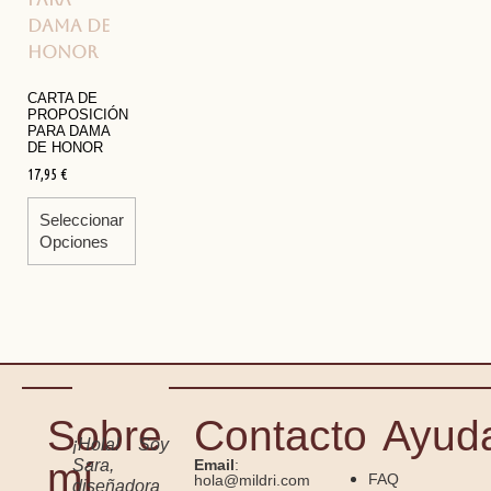
CARTA DE
PROPOSICIÓN
PARA DAMA
DE HONOR
17,95
€
Seleccionar
Opciones
Sobre
Contacto
Ayud
¡Hola! Soy
mí
Sara,
Email
:
FAQ
hola@mildri.com
diseñadora