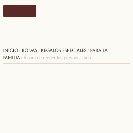
0,00
€
0
Inicio
/
Bodas
/
Regalos especiales
/
Para la
familia
/ Álbum de recuerdos personalizado