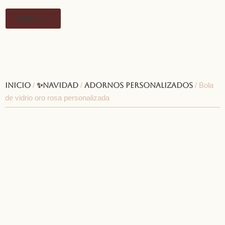
0,00
€
0
Inicio
/
✨Navidad
/
Adornos personalizados
/ Bola
de vidrio oro rosa personalizada