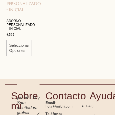
ADORNO
PERSONALIZADO
– INICIAL
9,95
€
Seleccionar
Opciones
Sobre
Contacto
Ayud
¡Hola! Soy
mí
Sara,
Email
:
FAQ
hola@mildri.com
diseñadora
gráfica y
Teléfono: