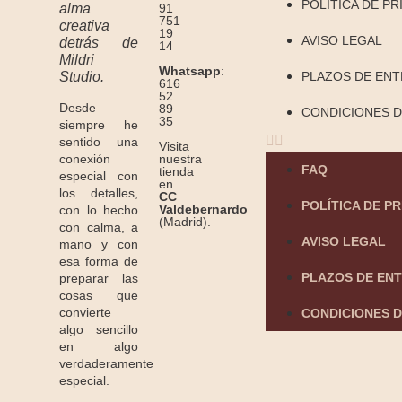
POLÍTICA DE PR
91
alma
751
creativa
19
AVISO LEGAL
detrás de
14
Mildri
Whatsapp
:
Studio.
PLAZOS DE EN
616
52
Desde
89
CONDICIONES D
35
siempre he
sentido una
Visita
conexión
nuestra
FAQ
tienda
especial con
en
los detalles,
CC
POLÍTICA DE P
Valdebernardo
con lo hecho
(Madrid).
con calma, a
AVISO LEGAL
mano y con
esa forma de
PLAZOS DE EN
preparar las
cosas que
convierte
CONDICIONES D
algo sencillo
en algo
verdaderamente
especial.