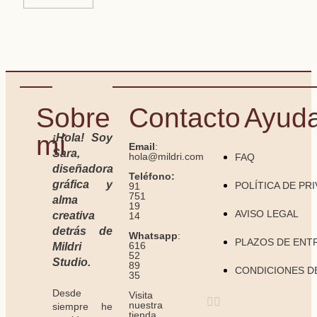
Sobre
Contacto
Ayud
mí
¡Hola! Soy
Email
:
Sara,
hola@mildri.com
FAQ
diseñadora
Teléfono:
gráfica y
POLÍTICA DE PR
91
751
alma
19
AVISO LEGAL
creativa
14
detrás de
Whatsapp
:
PLAZOS DE ENT
616
Mildri
52
Studio.
89
CONDICIONES D
35
Desde
Visita
nuestra
siempre he
tienda