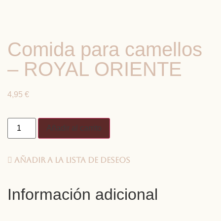
Comida para camellos
– ROYAL ORIENTE
4,95
€
Añadir al carrito
Añadir a la lista de deseos
Información adicional