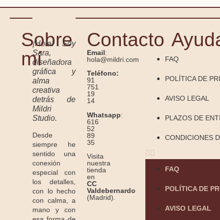
Sobre
Contacto
Ayud
¡Hola! Soy
mí
Sara,
Email
:
FAQ
hola@mildri.com
diseñadora
gráfica y
Teléfono:
POLÍTICA DE PR
91
alma
751
creativa
19
AVISO LEGAL
detrás de
14
Mildri
Whatsapp
:
Studio.
PLAZOS DE EN
616
52
Desde
89
CONDICIONES D
35
siempre he
sentido una
Visita
conexión
nuestra
FAQ
tienda
especial con
en
los detalles,
CC
POLÍTICA DE P
Valdebernardo
con lo hecho
(Madrid).
con calma, a
AVISO LEGAL
mano y con
esa forma de