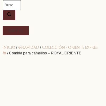
0,00
€
0
Inicio
✨Navidad
Colección - Oriente Exprés
/
/
🐪
/ Comida para camellos – ROYAL ORIENTE