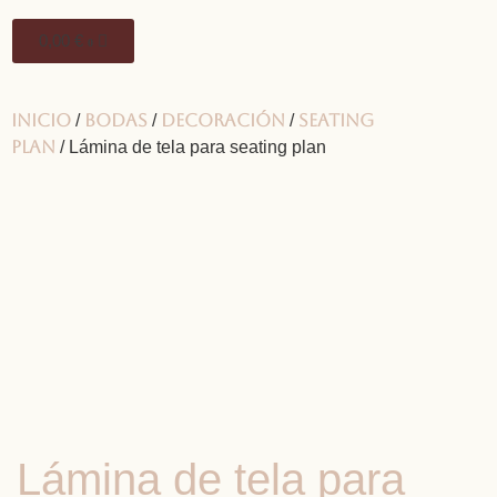
0,00
€
0
Inicio
Bodas
Decoración
Seating
/
/
/
plan
/ Lámina de tela para seating plan
Lámina de tela para