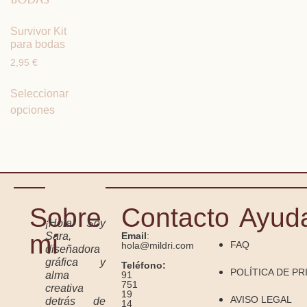
Survivor Kit
para bodas
2,95
€
Seleccionar
opciones
Sobre
Contacto
Ayud
¡Hola! Soy
mí
Sara,
Email
:
FAQ
hola@mildri.com
diseñadora
gráfica y
Teléfono:
POLÍTICA DE PR
91
alma
751
creativa
19
AVISO LEGAL
detrás de
14