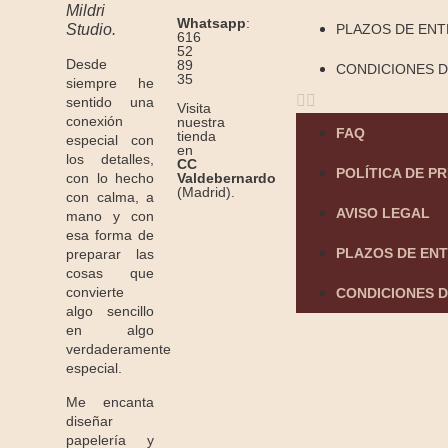
Mildri
Whatsapp
:
Studio.
PLAZOS DE EN
616
52
Desde
89
CONDICIONES D
35
siempre he
sentido una
Visita
conexión
nuestra
FAQ
tienda
especial con
en
los detalles,
CC
POLÍTICA DE P
Valdebernardo
con lo hecho
(Madrid).
con calma, a
AVISO LEGAL
mano y con
esa forma de
PLAZOS DE EN
preparar las
cosas que
convierte
CONDICIONES D
algo sencillo
en algo
verdaderamente
especial.
Me encanta
diseñar
papelería y