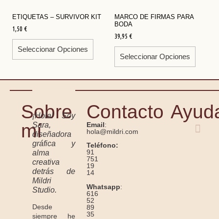
ETIQUETAS – SURVIVOR KIT
MARCO DE FIRMAS PARA
BODA
1,50
€
39,95
€
Seleccionar Opciones
Seleccionar Opciones
Sobre
Contacto
Ayud
¡Hola! Soy
mí
Sara,
Email
:
hola@mildri.com
diseñadora
gráfica y
Teléfono:
91
alma
751
creativa
19
detrás de
14
Mildri
Whatsapp
:
Studio.
616
52
Desde
89
35
siempre he