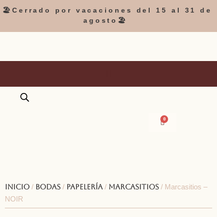
🏖️Cerrado por vacaciones del 15 al 31 de
agosto🏖️
0
Inicio
/
Bodas
/
Papelería
/
Marcasitios
/ Marcasitios –
NOIR