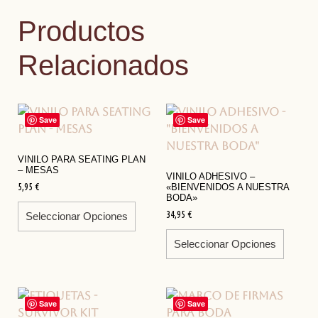
Productos
Relacionados
Save
Save
VINILO PARA SEATING PLAN
– MESAS
VINILO ADHESIVO –
5,95
€
«BIENVENIDOS A NUESTRA
BODA»
34,95
€
Seleccionar Opciones
Seleccionar Opciones
Save
Save