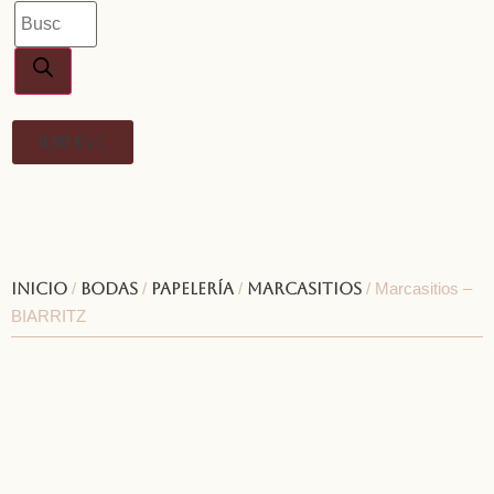
0,00
€
0
Inicio
/
Bodas
/
Papelería
/
Marcasitios
/ Marcasitios –
BIARRITZ