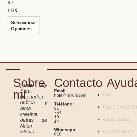
KIT
1,95
€
Seleccionar
Opciones
Sobre
Contacto
Ayud
¡Hola! Soy
mí
Sara,
Email
:
FAQ
hola@mildri.com
diseñadora
gráfica y
Teléfono:
POLÍTICA DE PR
91
alma
751
creativa
19
AVISO LEGAL
detrás de
14
Mildri
Whatsapp
:
Studio.
PLAZOS DE EN
616