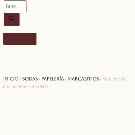
0,00
€
0
Inicio
/
Bodas
/
Papelería
/
Marcasitios
/ Marcasitios
con nombre – BRUNO