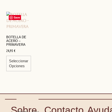
Save
BOTELLA DE
ACERO –
PRIMAVERA
24,95
€
Seleccionar
Opciones
Sobre
Contacto
Ayud