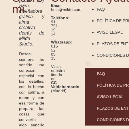
¡Hola! Soy
mí
Sara,
Email
:
FAQ
hola@mildri.com
diseñadora
gráfica y
Teléfono:
POLÍTICA DE PR
91
alma
751
creativa
19
AVISO LEGAL
detrás de
14
Mildri
Whatsapp
:
Studio.
PLAZOS DE EN
616
52
Desde
89
CONDICIONES D
35
siempre he
sentido una
Visita
conexión
nuestra
FAQ
tienda
especial con
en
los detalles,
CC
POLÍTICA DE P
Valdebernardo
con lo hecho
(Madrid).
con calma, a
AVISO LEGAL
mano y con
esa forma de
PLAZOS DE EN
preparar las
cosas que
convierte
CONDICIONES D
algo sencillo