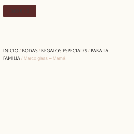
0,00
€
0
Inicio
/
Bodas
/
Regalos especiales
/
Para la
familia
/ Marco glass – Mamá