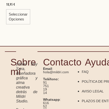
18,95
€
Seleccionar
Opciones
Sobre
Contacto
Ayud
¡Hola! Soy
mí
Sara,
Email
:
FAQ
hola@mildri.com
diseñadora
gráfica y
Teléfono:
POLÍTICA DE PR
91
alma
751
creativa
19
AVISO LEGAL
detrás de
14
Mildri
Whatsapp
:
Studio.
PLAZOS DE EN
616
52