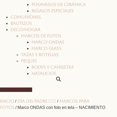
Posavasos de cerámica
Regalos especiales
Comuniones
Bautizos
Deco/Hogar
Marcos de fotos
Marco ONDAS
Marco GLASS
Tazas y botellas
Peques
Bodys y camisetas
Natalicios
0,00
€
Carrito
0
Inicio
Día del padre 🦸🏻‍♂️
Marcos para
/
/
fotos
/ Marco ONDAS con foto en tela – NACIMIENTO