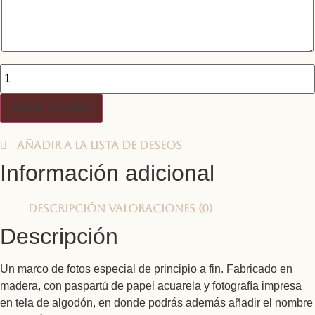
Marco
ONDAS
con
foto
Añadir al carrito
en
tela
-
Añadir a la lista de deseos
NACIMIENTO
cantidad
Información adicional
Descripción
Valoraciones (0)
Descripción
Un marco de fotos especial de principio a fin. Fabricado en
madera, con paspartú de papel acuarela y fotografía impresa
en tela de algodón, en donde podrás además añadir el nombre