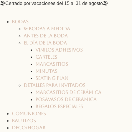
Ir
🏖️Cerrado por vacaciones del 15 al 31 de agosto🏖️
al
contenido
Bodas
✨ Bodas a medida
Antes de la boda
El día de la boda
Vinilos adhesivos
Carteles
Marcasitios
Minutas
Seating plan
Detalles para invitados
Marcasitios de cerámica
Posavasos de cerámica
Regalos especiales
Comuniones
Bautizos
Deco/Hogar