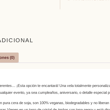
ADICIONAL
ones (0)
diferentes… ¡Esta opción te encantará! Una vela totalmente personali
cualquier evento, ya sea cumpleaños, aniversario, o detalle especial
 pura cera de soja, son 100% veganas, biodegradables y no liberan 
ras Vienen en un tarro de cristal de ámbar con tapa negra y está dis