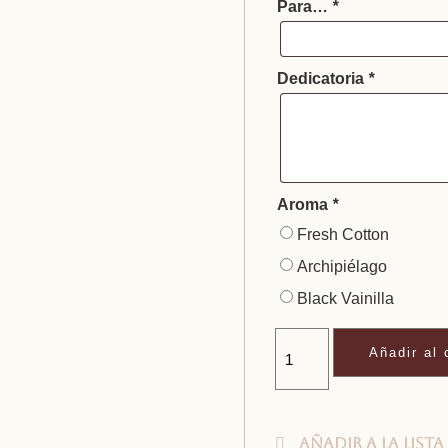
Para…
*
Dedicatoria
*
Aroma
*
Fresh Cotton
Archipiélago
Black Vainilla
Añadir al 
Añadir a la lista