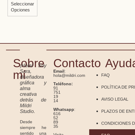
Seleccionar
Opciones
Sobre
Contacto
Ayud
¡Hola! Soy
mí
Sara,
Email
:
FAQ
hola@mildri.com
diseñadora
gráfica y
Teléfono:
POLÍTICA DE PR
91
alma
751
creativa
19
AVISO LEGAL
detrás de
14
Mildri
Whatsapp
:
Studio.
PLAZOS DE EN
616
52
Desde
89
CONDICIONES D
35
siempre he
sentido una
Visita