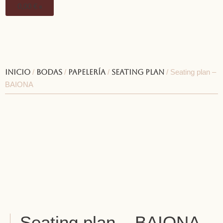
0,00
€
0
Inicio
/
Bodas
/
Papelería
/
Seating plan
/ Seating plan –
BAIONA
Seating plan – BAIONA