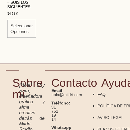
– SOIS LOS
SIGUIENTES
34,95
€
Seleccionar
Opciones
Sobre
Contacto
Ayud
¡Hola! Soy
mí
Sara,
Email
:
FAQ
hola@mildri.com
diseñadora
gráfica y
Teléfono:
POLÍTICA DE PR
91
alma
751
creativa
19
AVISO LEGAL
detrás de
14
Mildri
Whatsapp
:
Studio.
PLAZOS DE EN