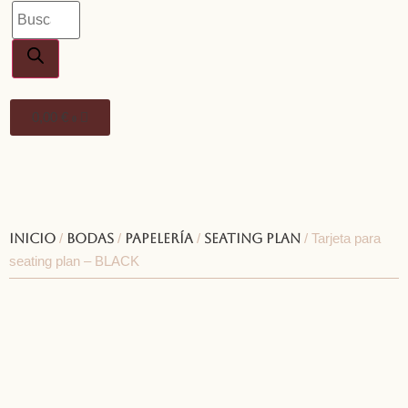
0,00
€
0
Inicio
/
Bodas
/
Papelería
/
Seating plan
/ Tarjeta para
seating plan – BLACK