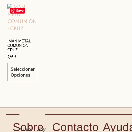
Save
IMÁN METAL
COMUNIÓN –
CRUZ
5,95
€
Seleccionar
Opciones
Sobre
Contacto
Ayud
¡Hola! Soy