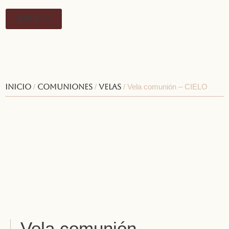
0,00
€
0
Inicio
/
Comuniones
/
Velas
/ Vela comunión – CIELO
Vela comunión –