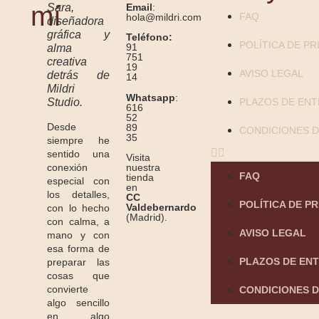
mí
Sara,
Email
:
FAQ
hola@mildri.com
diseñadora
gráfica y
Teléfono:
POLÍTICA DE PR
91
alma
751
creativa
19
AVISO LEGAL
detrás de
14
Mildri
Whatsapp
:
Studio.
PLAZOS DE EN
616
52
Desde
89
CONDICIONES D
35
siempre he
sentido una
Visita
conexión
nuestra
FAQ
tienda
especial con
en
los detalles,
CC
POLÍTICA DE P
Valdebernardo
con lo hecho
(Madrid).
con calma, a
AVISO LEGAL
mano y con
esa forma de
PLAZOS DE EN
preparar las
cosas que
convierte
CONDICIONES D
algo sencillo
en algo