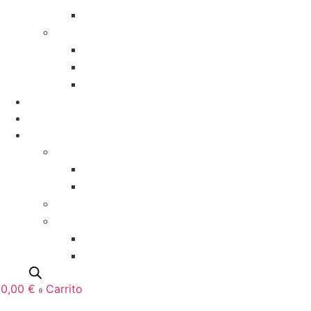
Seating plan
Detalles para invitados
Marcasitios de cerámica
Posavasos de cerámica
Regalos especiales
Comuniones
Bautizos
Deco/Hogar
Marcos de fotos
Marco ONDAS
Marco GLASS
Tazas y botellas
Peques
Bodys y camisetas
Natalicios
0,00
€
Carrito
0