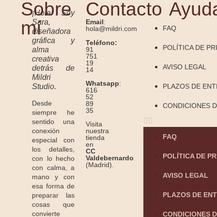
Sobre
Contacto
Ayud
¡Hola! Soy
#bodasbonitas #papeleriaboda #papeleriacreativa #weddinginspo
#menudeboda #weddingdetails #bridalinspiration #weddingstationery
mí
Sara,
Email
:
#decobodas
#bodasbonitas
FAQ
hola@mildri.com
diseñadora
gráfica y
Teléfono:
POLÍTICA DE PR
91
alma
751
creativa
19
AVISO LEGAL
detrás de
14
Mildri
Whatsapp
:
Studio.
PLAZOS DE EN
616
52
Desde
89
CONDICIONES D
35
siempre he
sentido una
Visita
conexión
nuestra
FAQ
tienda
especial con
en
los detalles,
CC
POLÍTICA DE P
Valdebernardo
con lo hecho
(Madrid).
con calma, a
AVISO LEGAL
mano y con
esa forma de
PLAZOS DE EN
preparar las
cosas que
convierte
CONDICIONES D