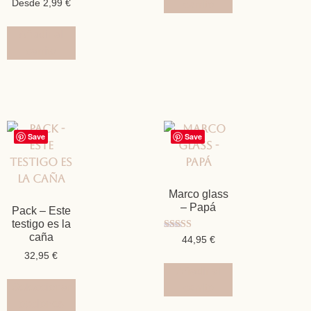
Desde
2,99
€
carrito
Añadir al
carrito
Save
Save
Marco glass
– Papá
Pack – Este
testigo es la
caña
Valorado
44,95
€
con
32,95
€
5.00
de 5
Añadir al
Seleccionar
carrito
opciones