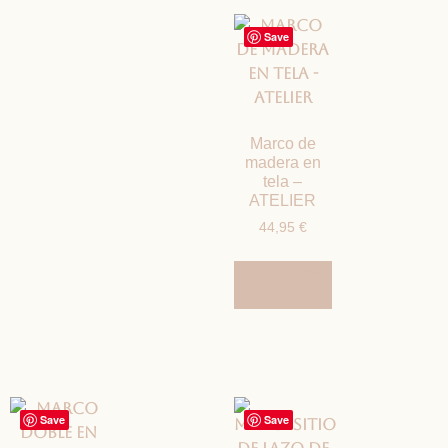
Save
Marco de
madera en
tela –
ATELIER
44,95
€
Seleccionar
opciones
Save
Save