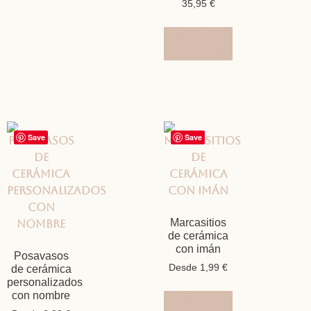
35,95
€
Seleccionar
opciones
Save
Save
Marcasitios
de cerámica
con imán
Posavasos
Desde
1,99
€
de cerámica
personalizados
con nombre
Añadir al