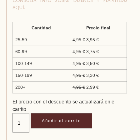
Consulta info sobre diseños y plantillas
aquí.
Cantidad
Precio final
25-59
4,95
€
3,95
€
60-99
4,95
€
3,75
€
100-149
4,95
€
3,50
€
150-199
4,95
€
3,30
€
200+
4,95
€
2,99
€
El precio con el descuento se actualizará en el
carrito
Añadir al carrito