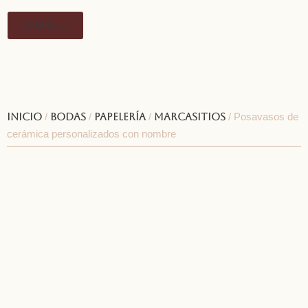
0,00
€
0
Inicio
/
Bodas
/
Papelería
/
Marcasitios
/ Posavasos de
cerámica personalizados con nombre