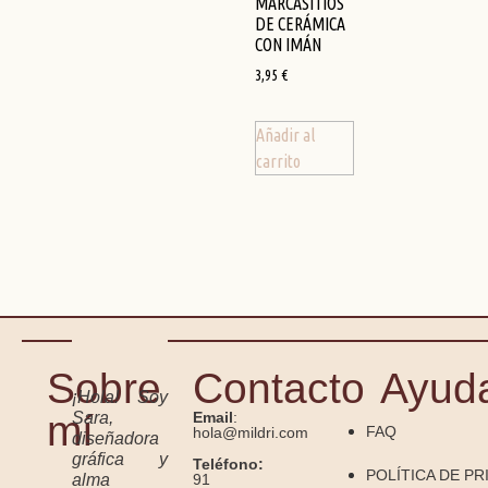
MARCASITIOS
DE CERÁMICA
CON IMÁN
3,95
€
Añadir al
carrito
Sobre
Contacto
Ayud
¡Hola! Soy
mí
Sara,
Email
:
FAQ
hola@mildri.com
diseñadora
gráfica y
Teléfono:
POLÍTICA DE PR
91
alma