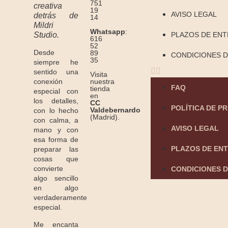
751
creativa
19
AVISO LEGAL
detrás de
14
Mildri
Whatsapp
:
Studio.
PLAZOS DE EN
616
52
Desde
89
CONDICIONES D
35
siempre he
sentido una
Visita
conexión
nuestra
FAQ
tienda
especial con
en
los detalles,
CC
POLÍTICA DE P
Valdebernardo
con lo hecho
(Madrid).
con calma, a
AVISO LEGAL
mano y con
esa forma de
PLAZOS DE EN
preparar las
cosas que
convierte
CONDICIONES D
algo sencillo
en algo
verdaderamente
especial.
Me encanta