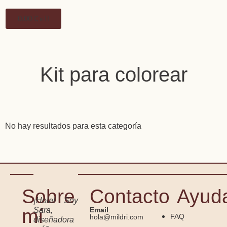
0,00
€
0
Kit para colorear
No hay resultados para esta categoría
Sobre
Contacto
Ayud
¡Hola! Soy
mí
Sara,
Email
:
FAQ
hola@mildri.com
diseñadora