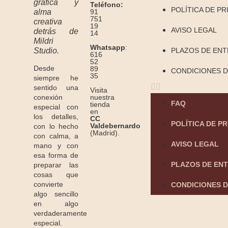
gráfica y
Teléfono:
POLÍTICA DE PR
91
alma
751
creativa
19
AVISO LEGAL
detrás de
14
Mildri
Whatsapp
:
Studio.
PLAZOS DE EN
616
52
Desde
89
CONDICIONES D
35
siempre he
sentido una
Visita
conexión
nuestra
FAQ
tienda
especial con
en
los detalles,
CC
POLÍTICA DE P
Valdebernardo
con lo hecho
(Madrid).
con calma, a
AVISO LEGAL
mano y con
esa forma de
PLAZOS DE EN
preparar las
cosas que
convierte
CONDICIONES D
algo sencillo
en algo
verdaderamente
especial.