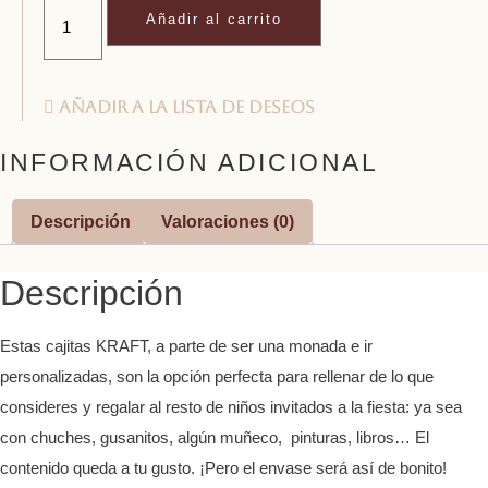
kraft
Añadir al carrito
-
SPACE
cantidad
Añadir a la lista de deseos
INFORMACIÓN ADICIONAL
Descripción
Valoraciones (0)
Descripción
Estas cajitas KRAFT, a parte de ser una monada e ir
personalizadas, son la opción perfecta para rellenar de lo que
consideres y regalar al resto de niños invitados a la fiesta: ya sea
con chuches, gusanitos, algún muñeco, pinturas, libros… El
contenido queda a tu gusto. ¡Pero el envase será así de bonito!