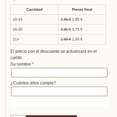
Cantidad
Precio final
10-15
2,95
€
1,95
€
16-20
2,95
€
1,75
€
21+
2,95
€
1,50
€
El precio con el descuento se actualizará en el
carrito
Su nombre
*
¿Cuántos años cumple?
Cajita