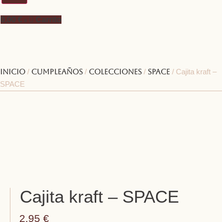
0,00
€
Carrito
0
Inicio
/
Cumpleaños
/
Colecciones
/
Space
/ Cajita kraft –
SPACE
Cajita kraft – SPACE
2,95
€