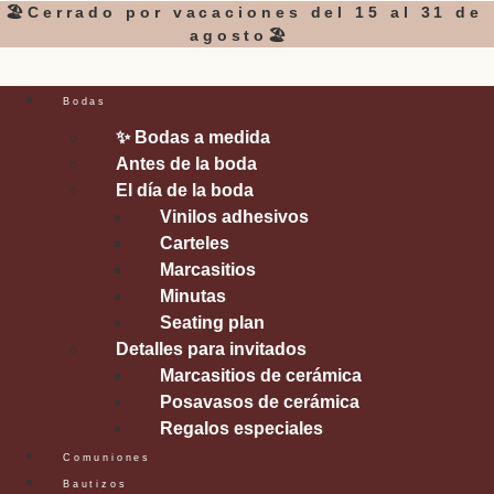
Ir
🏖️Cerrado por vacaciones del 15 al 31 de
agosto🏖️
al
contenido
Bodas
✨ Bodas a medida
Antes de la boda
El día de la boda
Vinilos adhesivos
Carteles
Marcasitios
Minutas
Seating plan
Detalles para invitados
Marcasitios de cerámica
Posavasos de cerámica
Regalos especiales
Comuniones
Bautizos