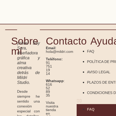
Sobre
Contacto
Ayud
¡Hola! Soy
mí
Sara,
Email
:
FAQ
hola@mildri.com
diseñadora
gráfica y
Teléfono:
POLÍTICA DE PR
91
alma
751
creativa
19
AVISO LEGAL
detrás de
14
Mildri
Whatsapp
:
Studio.
PLAZOS DE EN
616
52
Desde
89
CONDICIONES D
35
siempre he
sentido una
Visita
conexión
nuestra
FAQ
tienda
especial con
en