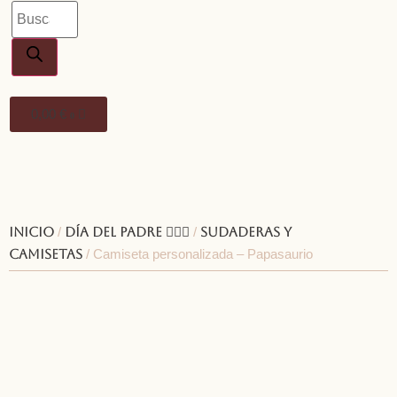
0,00
€
0
Inicio
/
Día del padre 🦸🏻‍♂️
/
Sudaderas y
camisetas
/ Camiseta personalizada – Papasaurio