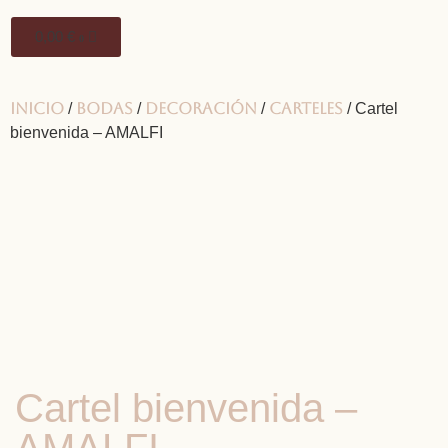
0,00
€
0
Inicio
Bodas
Decoración
Carteles
/
/
/
/ Cartel
bienvenida – AMALFI
Cartel bienvenida –