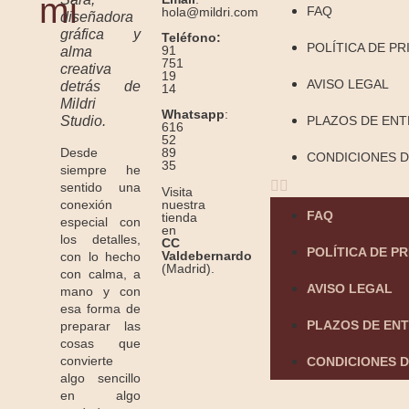
mí
FAQ
hola@mildri.com
diseñadora
gráfica y
Teléfono:
POLÍTICA DE PR
91
alma
751
creativa
19
AVISO LEGAL
detrás de
14
Mildri
Whatsapp
:
Studio.
PLAZOS DE EN
616
52
Desde
89
CONDICIONES D
35
siempre he
sentido una
Visita
conexión
nuestra
FAQ
tienda
especial con
en
los detalles,
CC
POLÍTICA DE P
Valdebernardo
con lo hecho
(Madrid).
con calma, a
AVISO LEGAL
mano y con
esa forma de
PLAZOS DE EN
preparar las
cosas que
convierte
CONDICIONES D
algo sencillo
en algo