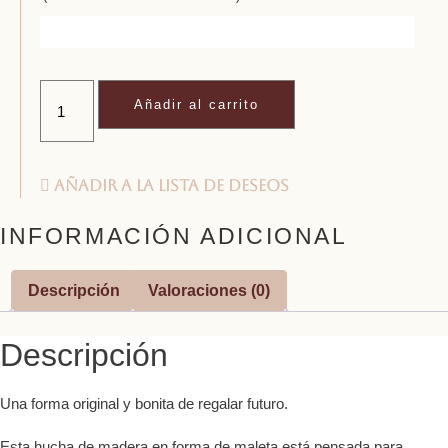
Hucha
de
Añadir al carrito
madera
-
Sois
los
siguientes
Añadir a la lista de deseos
cantidad
INFORMACIÓN ADICIONAL
Descripción
Valoraciones (0)
Descripción
Una forma original y bonita de regalar futuro.
Esta hucha de madera en forma de maleta está pensada para