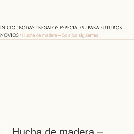
Inicio
/
Bodas
/
Regalos especiales
/
Para futuros
novios
/ Hucha de madera – Sois los siguientes
Hucha de madera –