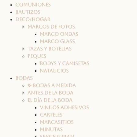
Comuniones
Bautizos
Deco/Hogar
Marcos de fotos
Marco ONDAS
Marco GLASS
Tazas y botellas
Peques
Bodys y camisetas
Natalicios
Bodas
✨ Bodas a medida
Antes de la boda
El día de la boda
Vinilos adhesivos
Carteles
Marcasitios
Minutas
Seating plan