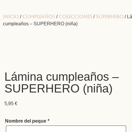
Inicio
Cumpleaños
Colecciones
Superhero
/
/
/
/ L
cumpleaños – SUPERHERO (niña)
Lámina cumpleaños –
SUPERHERO (niña)
5,95
€
Nombre del peque
*