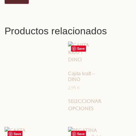
Productos relacionados
Save
Cajita kraft –
DINO
2,95
€
Seleccionar
opciones
Save
Save