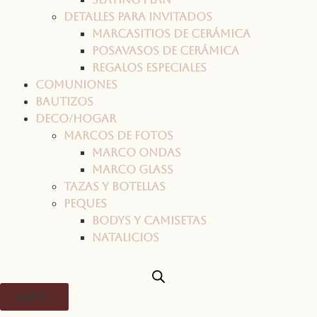
Detalles para invitados
Marcasitios de cerámica
Posavasos de cerámica
Regalos especiales
Comuniones
Bautizos
Deco/Hogar
Marcos de fotos
Marco ONDAS
Marco GLASS
Tazas y botellas
Peques
Bodys y camisetas
Natalicios
0,00
€
0