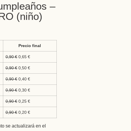
umpleaños –
O (niño)
Precio final
0,90
€
0,65
€
0,90
€
0,50
€
0,90
€
0,40
€
0,90
€
0,30
€
0,90
€
0,25
€
0,90
€
0,20
€
to se actualizará en el