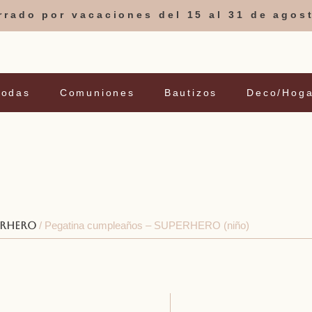
errado por vacaciones del 15 al 31 de agos
Bodas
Comuniones
Bautizos
Deco/Hoga
erhero
/ Pegatina cumpleaños – SUPERHERO (niño)