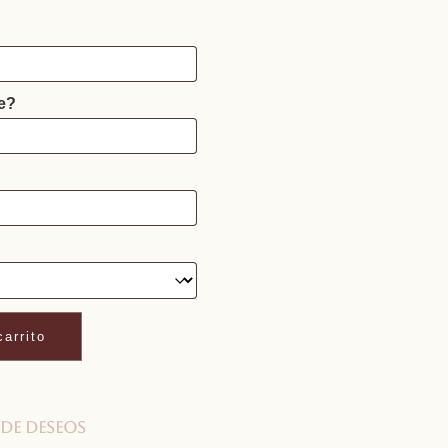
e?
carrito
 de deseos