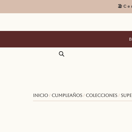
🏖️C
Inicio
/
Cumpleaños
/
Colecciones
/
Sup