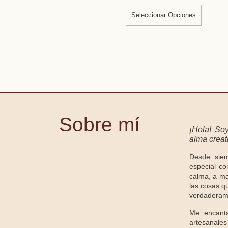
Seleccionar Opciones
Sobre mí
¡Hola! So
alma creati
Desde sie
especial co
calma, a ma
las cosas qu
verdaderam
Me encanta
artesanale