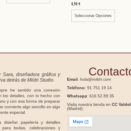
0,90
€
Seleccionar Opciones
Contact
y Sara, diseñadora gráfica y
Email
: hola@mildri.com
va detrás de Mildri Studio.
Teléfono:
91 751 19 14
mpre he sentido una conexión
n los detalles, con lo hecho con
Whatsapp
: 616 52 89 35
no y con esa forma de preparar
Visita nuestra tienda en
CC Valde
e convierte algo sencillo en algo
(Madrid).
ente especial.
 diseñar papelería y detalles
s para bodas, celebraciones y