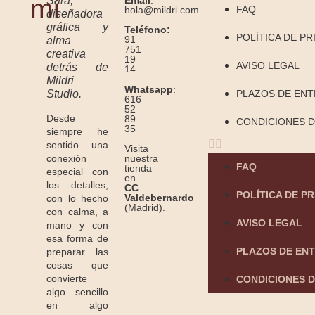
mí
Sara,
FAQ
hola@mildri.com
diseñadora
gráfica y
Teléfono:
POLÍTICA DE PR
91
alma
751
creativa
19
AVISO LEGAL
detrás de
14
Mildri
Whatsapp
:
Studio.
PLAZOS DE EN
616
52
Desde
89
CONDICIONES D
35
siempre he
sentido una
Visita
conexión
nuestra
FAQ
tienda
especial con
en
los detalles,
CC
POLÍTICA DE P
Valdebernardo
con lo hecho
(Madrid).
con calma, a
AVISO LEGAL
mano y con
esa forma de
PLAZOS DE EN
preparar las
cosas que
convierte
CONDICIONES D
algo sencillo
en algo