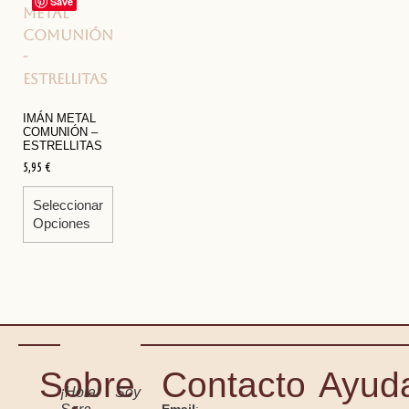
Save
IMÁN METAL
COMUNIÓN –
ESTRELLITAS
5,95
€
Seleccionar
Opciones
Sobre
Contacto
Ayud
¡Hola! Soy
Email
: