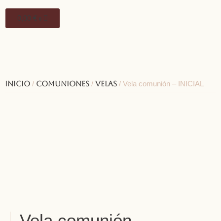
0,00
€
0
Inicio
/
Comuniones
/
Velas
/ Vela comunión – INICIAL
Vela comunión –