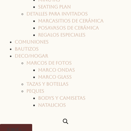
Seating plan
Detalles para invitados
Marcasitios de cerámica
Posavasos de cerámica
Regalos especiales
Comuniones
Bautizos
Deco/Hogar
Marcos de fotos
Marco ONDAS
Marco GLASS
Tazas y botellas
Peques
Bodys y camisetas
Natalicios
0,00
€
0