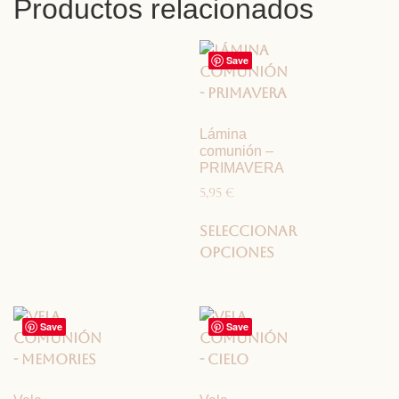
Productos relacionados
Save
Lámina
comunión –
PRIMAVERA
5,95
€
Seleccionar
opciones
Save
Save