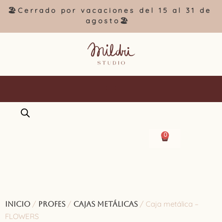
🏖️Cerrado por vacaciones del 15 al 31 de
agosto🏖️
0
/
/
/ Caja metálica –
Inicio
Profes
Cajas metálicas
FLOWERS