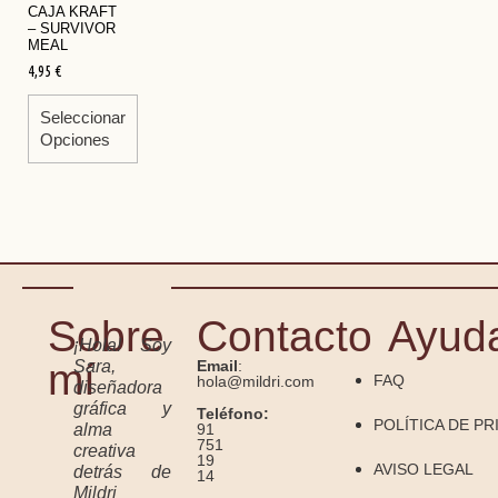
CAJA KRAFT
– SURVIVOR
MEAL
4,95
€
Seleccionar
Opciones
Sobre
Contacto
Ayud
¡Hola! Soy
mí
Sara,
Email
:
FAQ
hola@mildri.com
diseñadora
gráfica y
Teléfono:
POLÍTICA DE PR
91
alma
751
creativa
19
AVISO LEGAL
detrás de
14
Mildri