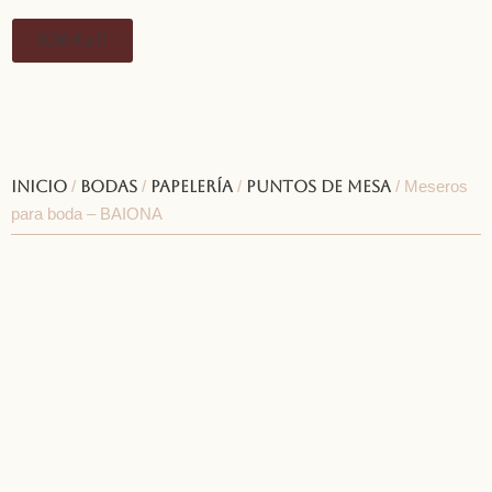
0,00
€
0
Inicio
/
Bodas
/
Papelería
/
Puntos de mesa
/ Meseros
para boda – BAIONA